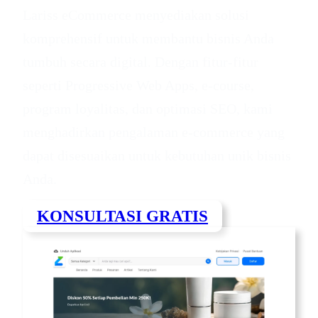
Lariss eCommerce menyediakan solusi
komprehensif untuk membantu bisnis Anda
tumbuh secara digital. Dengan fitur-fitur
seperti Progressive Web Apps, e-course,
program loyalitas, dan optimasi SEO, kami
menghadirkan pengalaman e-commerce yang
dapat disesuaikan untuk kebutuhan unik bisnis
Anda.
KONSULTASI GRATIS