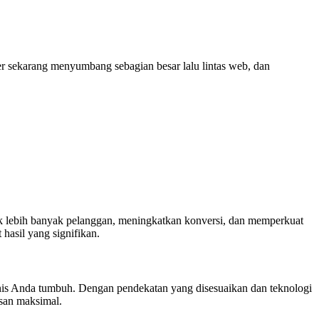
r sekarang menyumbang sebagian besar lalu lintas web, dan
ik lebih banyak pelanggan, meningkatkan konversi, dan memperkuat
 hasil yang signifikan.
nis Anda tumbuh. Dengan pendekatan yang disesuaikan dan teknologi
esan maksimal.