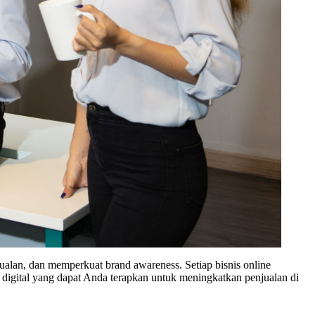
alan, dan memperkuat brand awareness. Setiap bisnis online
 digital yang dapat Anda terapkan untuk meningkatkan penjualan di