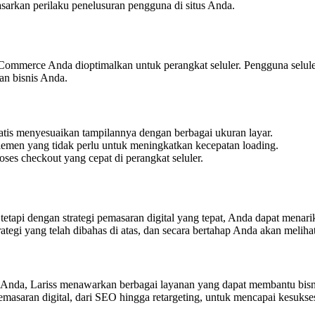
sarkan perilaku penelusuran pengguna di situs Anda.
Commerce Anda dioptimalkan untuk perangkat seluler. Pengguna selule
an bisnis Anda.
atis menyesuaikan tampilannya dengan berbagai ukuran layar.
emen yang tidak perlu untuk meningkatkan kecepatan loading.
es checkout yang cepat di perangkat seluler.
tapi dengan strategi pemasaran digital yang tepat, Anda dapat menar
tegi yang telah dibahas di atas, dan secara bertahap Anda akan melihat
 Anda, Lariss menawarkan berbagai layanan yang dapat membantu bis
masaran digital, dari SEO hingga retargeting, untuk mencapai kesuks