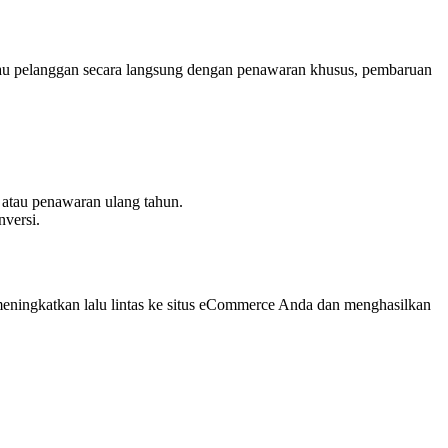
gkau pelanggan secara langsung dengan penawaran khusus, pembaruan
 atau penawaran ulang tahun.
versi.
 meningkatkan lalu lintas ke situs eCommerce Anda dan menghasilkan