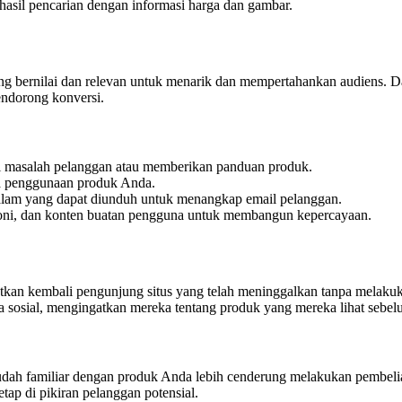
sil pencarian dengan informasi harga dan gambar.
yang bernilai dan relevan untuk menarik dan mempertahankan audiens
ndorong konversi.
gi masalah pelanggan atau memberikan panduan produk.
 penggunaan produk Anda.
am yang dapat diunduh untuk menangkap email pelanggan.
oni, dan konten buatan pengguna untuk membangun kepercayaan.
tkan kembali pengunjung situs yang telah meninggalkan tanpa melakuk
 sosial, mengingatkan mereka tentang produk yang mereka lihat sebe
dah familiar dengan produk Anda lebih cenderung melakukan pembeli
ap di pikiran pelanggan potensial.